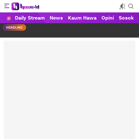
Daily Stream
News
Kaum Hawa
Opini
Sosok
HAWA
Haluan Wanita Indonesia
HEADLINE