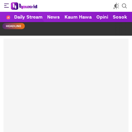
Daily Stream
News
Kaum Hawa
Opini
Sosok
HAWA
Haluan Wanita Indonesia
HEADLINE