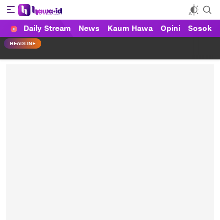
Daily Stream
News
Kaum Hawa
Opini
Sosok
HAWA
Haluan Wanita Indonesia
HEADLINE