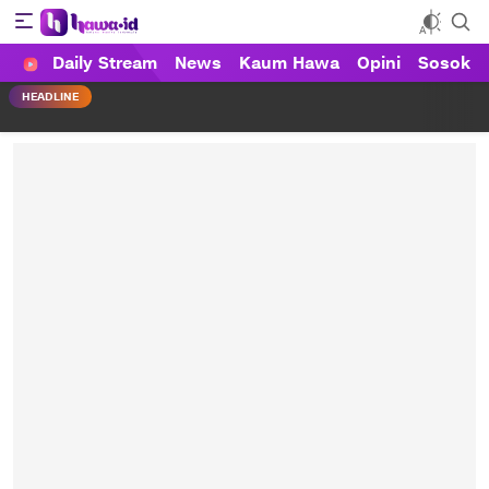
Daily Stream
News
Kaum Hawa
Opini
Sosok
HAWA
Haluan Wanita Indonesia
HEADLINE