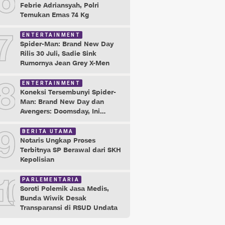
6
Febrie Adriansyah, Polri
Temukan Emas 74 Kg
7
ENTERTAINMENT
Spider-Man: Brand New Day
Rilis 30 Juli, Sadie Sink
Rumornya Jean Grey X-Men
8
ENTERTAINMENT
Koneksi Tersembunyi Spider-
Man: Brand New Day dan
Avengers: Doomsday, Ini
Buktinya!
9
BERITA UTAMA
Notaris Ungkap Proses
Terbitnya SP Berawal dari SKH
Kepolisian
10
PARLEMENTARIA
Soroti Polemik Jasa Medis,
Bunda Wiwik Desak
Transparansi di RSUD Undata