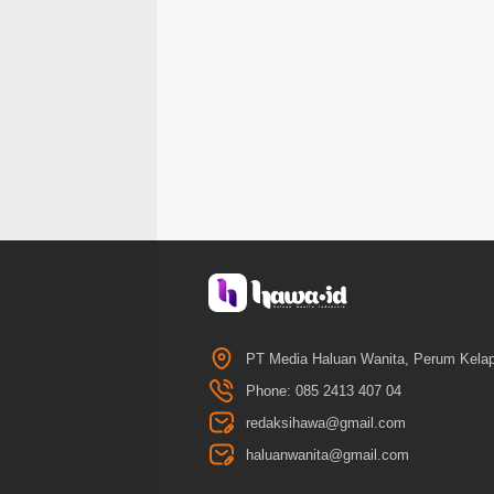
PT Media Haluan Wanita, Perum Kelap
Phone: 085 2413 407 04
redaksihawa@gmail.com
haluanwanita@gmail.com