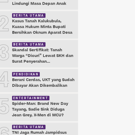
Lindungi Masa Depan Anak
2
BERITA UTAMA
Kasus Tanah Kalukubula,
Kuasa Hukum Minta Bupati
Bersihkan Oknum Aparat Desa
3
BERITA UTAMA
Skandal Sertifikat: Tanah
Warga “Dicuri” Lewat SKH dan
Surat Penyerahan
Maladministrasi
4
PENDIDIKAN
Berani Cerdas, UKT yang Sudah
Dibayar Akan Dikembalikan
5
ENTERTAINMENT
Spider-Man: Brand New Day
Tayang, Sadie Sink Diduga
Jean Grey, X-Men di MCU?
BERITA UTAMA
TNI Jaga Rumah Jampidsus