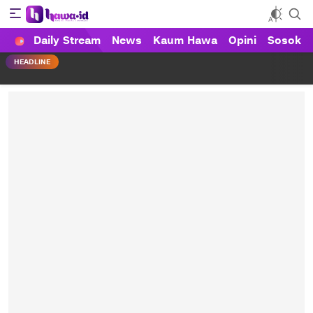
Daily Stream
News
Kaum Hawa
Opini
Sosok
HAWA
Haluan Wanita Indonesia
HEADLINE