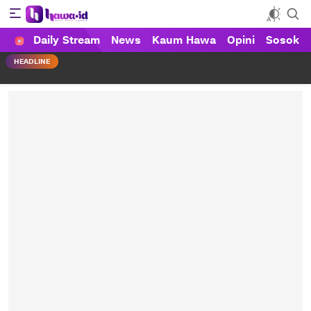
Daily Stream
News
Kaum Hawa
Opini
Sosok
HAWA
Haluan Wanita Indonesia
HEADLINE