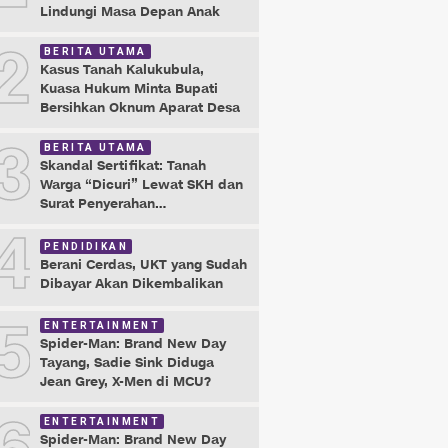
Lindungi Masa Depan Anak
2
BERITA UTAMA
Kasus Tanah Kalukubula,
Kuasa Hukum Minta Bupati
Bersihkan Oknum Aparat Desa
3
BERITA UTAMA
Skandal Sertifikat: Tanah
Warga “Dicuri” Lewat SKH dan
Surat Penyerahan
Maladministrasi
4
PENDIDIKAN
Berani Cerdas, UKT yang Sudah
Dibayar Akan Dikembalikan
5
ENTERTAINMENT
Spider-Man: Brand New Day
Tayang, Sadie Sink Diduga
Jean Grey, X-Men di MCU?
ENTERTAINMENT
Spider-Man: Brand New Day