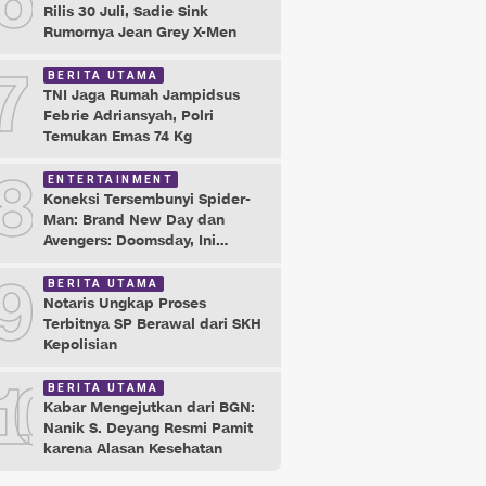
6
Rilis 30 Juli, Sadie Sink
Rumornya Jean Grey X-Men
7
BERITA UTAMA
TNI Jaga Rumah Jampidsus
Febrie Adriansyah, Polri
Temukan Emas 74 Kg
8
ENTERTAINMENT
Koneksi Tersembunyi Spider-
Man: Brand New Day dan
Avengers: Doomsday, Ini
Buktinya!
9
BERITA UTAMA
Notaris Ungkap Proses
Terbitnya SP Berawal dari SKH
Kepolisian
10
BERITA UTAMA
Kabar Mengejutkan dari BGN:
Nanik S. Deyang Resmi Pamit
karena Alasan Kesehatan