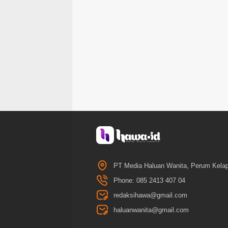
PT Media Haluan Wanita, Perum Kelap
Phone: 085 2413 407 04
redaksihawa@gmail.com
haluanwanita@gmail.com