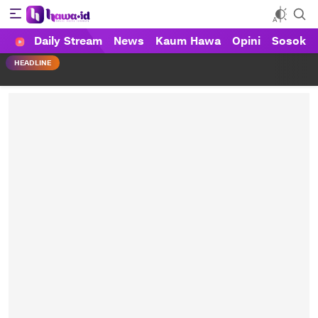
Daily Stream
News
Kaum Hawa
Opini
Sosok
HAWA
Haluan Wanita Indonesia
HEADLINE