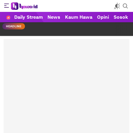
Daily Stream
News
Kaum Hawa
Opini
Sosok
HAWA
Haluan Wanita Indonesia
HEADLINE