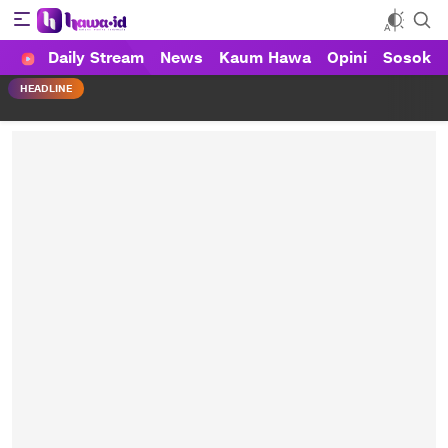
Daily Stream
News
Kaum Hawa
Opini
Sosok
HAWA
Haluan Wanita Indonesia
HEADLINE