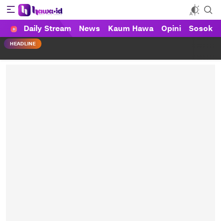
Daily Stream
News
Kaum Hawa
Opini
Sosok
HAWA
Haluan Wanita Indonesia
HEADLINE