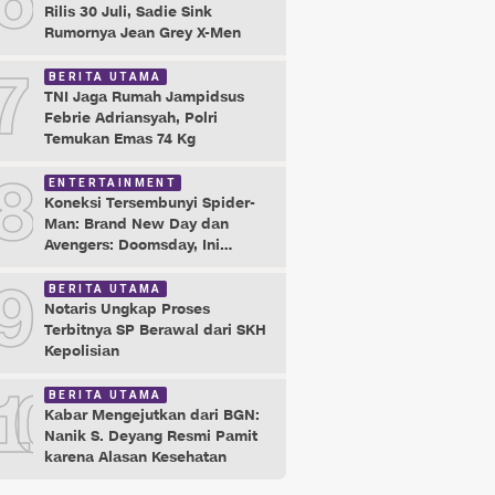
6
Rilis 30 Juli, Sadie Sink
Rumornya Jean Grey X-Men
7
BERITA UTAMA
TNI Jaga Rumah Jampidsus
Febrie Adriansyah, Polri
Temukan Emas 74 Kg
8
ENTERTAINMENT
Koneksi Tersembunyi Spider-
Man: Brand New Day dan
Avengers: Doomsday, Ini
Buktinya!
9
BERITA UTAMA
Notaris Ungkap Proses
Terbitnya SP Berawal dari SKH
Kepolisian
10
BERITA UTAMA
Kabar Mengejutkan dari BGN:
Nanik S. Deyang Resmi Pamit
karena Alasan Kesehatan