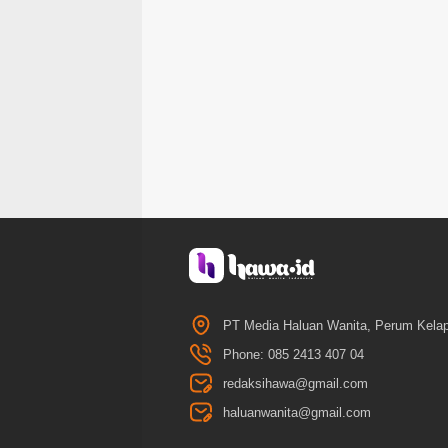
PT Media Haluan Wanita, Perum Kelap
Phone: 085 2413 407 04
redaksihawa@gmail.com
haluanwanita@gmail.com