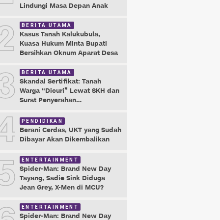
Lindungi Masa Depan Anak
2
BERITA UTAMA
Kasus Tanah Kalukubula,
Kuasa Hukum Minta Bupati
Bersihkan Oknum Aparat Desa
3
BERITA UTAMA
Skandal Sertifikat: Tanah
Warga “Dicuri” Lewat SKH dan
Surat Penyerahan
Maladministrasi
4
PENDIDIKAN
Berani Cerdas, UKT yang Sudah
Dibayar Akan Dikembalikan
5
ENTERTAINMENT
Spider-Man: Brand New Day
Tayang, Sadie Sink Diduga
Jean Grey, X-Men di MCU?
ENTERTAINMENT
Spider-Man: Brand New Day