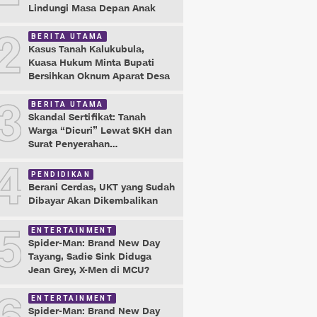
Lindungi Masa Depan Anak
2
BERITA UTAMA
Kasus Tanah Kalukubula,
Kuasa Hukum Minta Bupati
Bersihkan Oknum Aparat Desa
3
BERITA UTAMA
Skandal Sertifikat: Tanah
Warga “Dicuri” Lewat SKH dan
Surat Penyerahan
Maladministrasi
4
PENDIDIKAN
Berani Cerdas, UKT yang Sudah
Dibayar Akan Dikembalikan
5
ENTERTAINMENT
Spider-Man: Brand New Day
Tayang, Sadie Sink Diduga
Jean Grey, X-Men di MCU?
ENTERTAINMENT
Spider-Man: Brand New Day