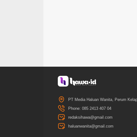
PT Media Haluan Wanita, Perum Kelap
Phone: 085 2413 407 04
redaksihawa@gmail.com
haluanwanita@gmail.com