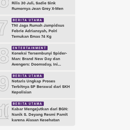
6
Rilis 30 Juli, Sadie Sink
Rumornya Jean Grey X-Men
7
BERITA UTAMA
TNI Jaga Rumah Jampidsus
Febrie Adriansyah, Polri
Temukan Emas 74 Kg
8
ENTERTAINMENT
Koneksi Tersembunyi Spider-
Man: Brand New Day dan
Avengers: Doomsday, Ini
Buktinya!
9
BERITA UTAMA
Notaris Ungkap Proses
Terbitnya SP Berawal dari SKH
Kepolisian
10
BERITA UTAMA
Kabar Mengejutkan dari BGN:
Nanik S. Deyang Resmi Pamit
karena Alasan Kesehatan