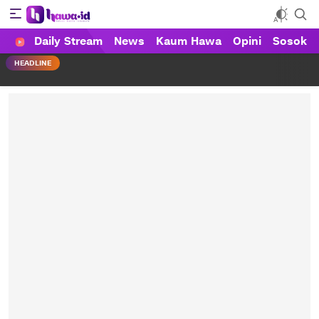
Daily Stream
News
Kaum Hawa
Opini
Sosok
HAWA
Haluan Wanita Indonesia
HEADLINE