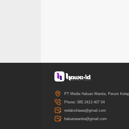
PT Media Haluan Wanita, Perum Kelap
Phone: 085 2413 407 04
redaksihawa@gmail.com
haluanwanita@gmail.com