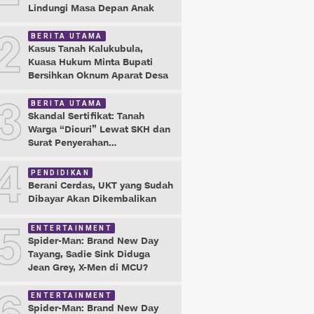
Lindungi Masa Depan Anak
2
BERITA UTAMA
Kasus Tanah Kalukubula,
Kuasa Hukum Minta Bupati
Bersihkan Oknum Aparat Desa
3
BERITA UTAMA
Skandal Sertifikat: Tanah
Warga “Dicuri” Lewat SKH dan
Surat Penyerahan
Maladministrasi
4
PENDIDIKAN
Berani Cerdas, UKT yang Sudah
Dibayar Akan Dikembalikan
5
ENTERTAINMENT
Spider-Man: Brand New Day
Tayang, Sadie Sink Diduga
Jean Grey, X-Men di MCU?
ENTERTAINMENT
Spider-Man: Brand New Day