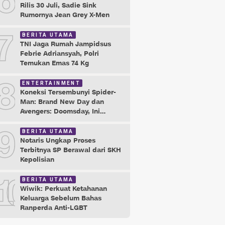
6
Rilis 30 Juli, Sadie Sink
Rumornya Jean Grey X-Men
7
BERITA UTAMA
TNI Jaga Rumah Jampidsus
Febrie Adriansyah, Polri
Temukan Emas 74 Kg
8
ENTERTAINMENT
Koneksi Tersembunyi Spider-
Man: Brand New Day dan
Avengers: Doomsday, Ini
Buktinya!
9
BERITA UTAMA
Notaris Ungkap Proses
Terbitnya SP Berawal dari SKH
Kepolisian
10
BERITA UTAMA
Wiwik: Perkuat Ketahanan
Keluarga Sebelum Bahas
Ranperda Anti-LGBT