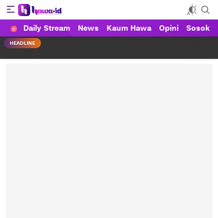
Daily Stream
News
Kaum Hawa
Opini
Sosok
HAWA
Haluan Wanita Indonesia
HEADLINE