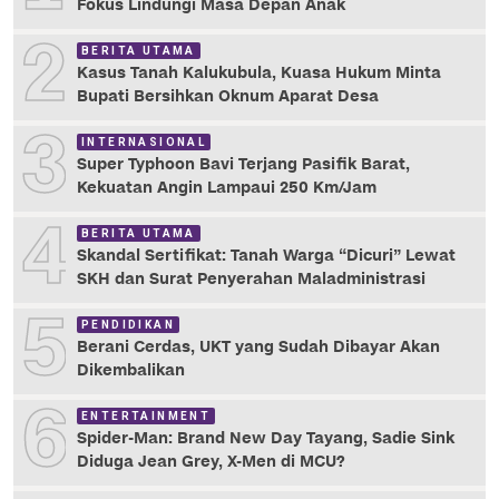
Fokus Lindungi Masa Depan Anak
2
BERITA UTAMA
Kasus Tanah Kalukubula, Kuasa Hukum Minta
Bupati Bersihkan Oknum Aparat Desa
3
INTERNASIONAL
Super Typhoon Bavi Terjang Pasifik Barat,
Kekuatan Angin Lampaui 250 Km/Jam
4
BERITA UTAMA
Skandal Sertifikat: Tanah Warga “Dicuri” Lewat
SKH dan Surat Penyerahan Maladministrasi
5
PENDIDIKAN
Berani Cerdas, UKT yang Sudah Dibayar Akan
Dikembalikan
6
ENTERTAINMENT
Spider-Man: Brand New Day Tayang, Sadie Sink
Diduga Jean Grey, X-Men di MCU?