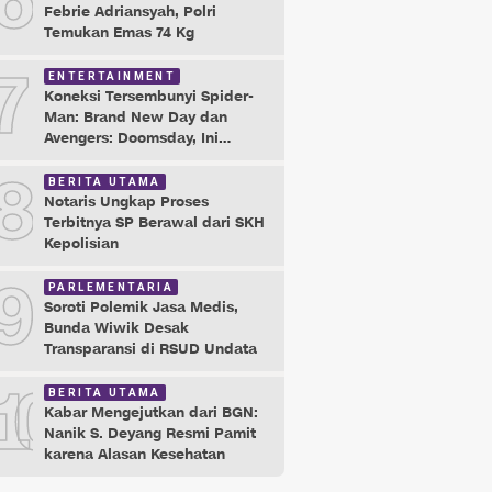
6
Febrie Adriansyah, Polri
Temukan Emas 74 Kg
7
ENTERTAINMENT
Koneksi Tersembunyi Spider-
Man: Brand New Day dan
Avengers: Doomsday, Ini
Buktinya!
8
BERITA UTAMA
Notaris Ungkap Proses
Terbitnya SP Berawal dari SKH
Kepolisian
9
PARLEMENTARIA
Soroti Polemik Jasa Medis,
Bunda Wiwik Desak
Transparansi di RSUD Undata
10
BERITA UTAMA
Kabar Mengejutkan dari BGN:
Nanik S. Deyang Resmi Pamit
karena Alasan Kesehatan