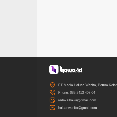
PT Media Haluan Wanita, Perum Kelap
Phone: 085 2413 407 04
redaksihawa@gmail.com
haluanwanita@gmail.com