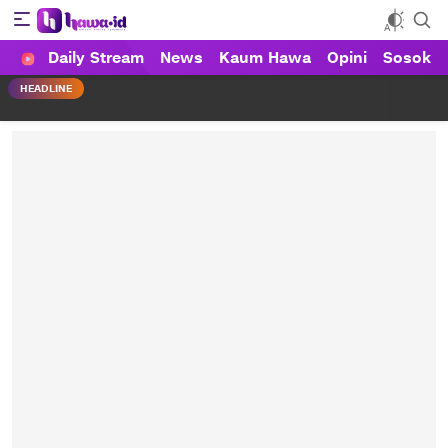
Daily Stream
News
Kaum Hawa
Opini
Sosok
HAWA
Haluan Wanita Indonesia
HEADLINE