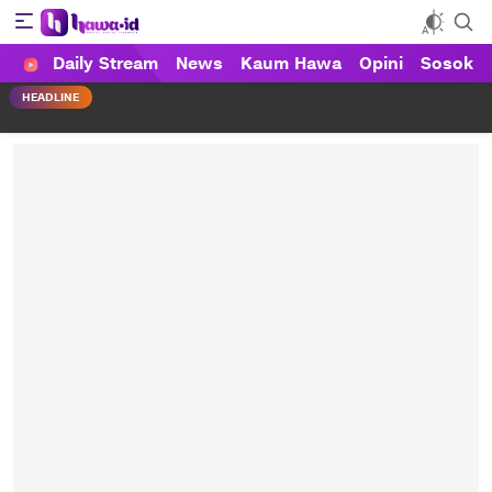
Daily Stream
News
Kaum Hawa
Opini
Sosok
HAWA
Haluan Wanita Indonesia
HEADLINE