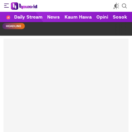
Daily Stream
News
Kaum Hawa
Opini
Sosok
HAWA
Haluan Wanita Indonesia
HEADLINE