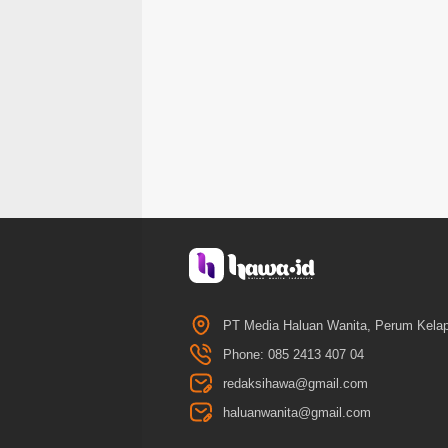
PT Media Haluan Wanita, Perum Kelap
Phone: 085 2413 407 04
redaksihawa@gmail.com
haluanwanita@gmail.com