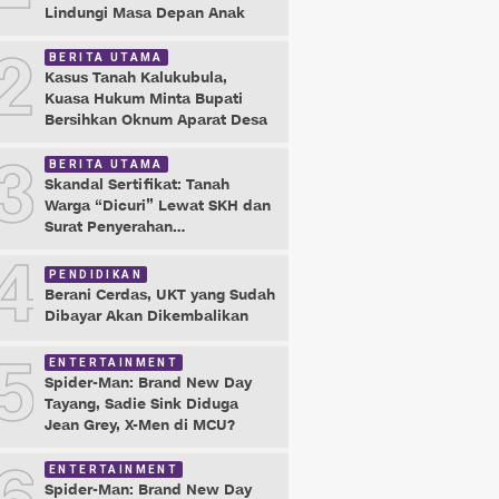
Lindungi Masa Depan Anak
2
BERITA UTAMA
Kasus Tanah Kalukubula,
Kuasa Hukum Minta Bupati
Bersihkan Oknum Aparat Desa
3
BERITA UTAMA
Skandal Sertifikat: Tanah
Warga “Dicuri” Lewat SKH dan
Surat Penyerahan
Maladministrasi
4
PENDIDIKAN
Berani Cerdas, UKT yang Sudah
Dibayar Akan Dikembalikan
5
ENTERTAINMENT
Spider-Man: Brand New Day
Tayang, Sadie Sink Diduga
Jean Grey, X-Men di MCU?
ENTERTAINMENT
Spider-Man: Brand New Day