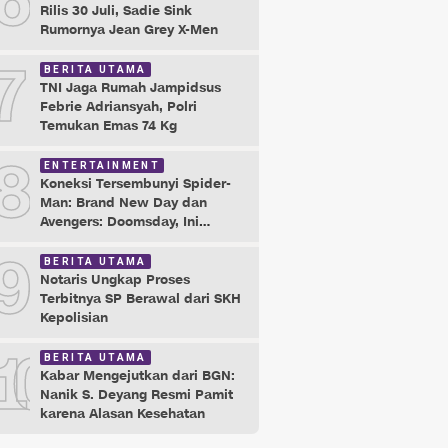
6
Rilis 30 Juli, Sadie Sink
Rumornya Jean Grey X-Men
7
BERITA UTAMA
TNI Jaga Rumah Jampidsus
Febrie Adriansyah, Polri
Temukan Emas 74 Kg
8
ENTERTAINMENT
Koneksi Tersembunyi Spider-
Man: Brand New Day dan
Avengers: Doomsday, Ini
Buktinya!
9
BERITA UTAMA
Notaris Ungkap Proses
Terbitnya SP Berawal dari SKH
Kepolisian
10
BERITA UTAMA
Kabar Mengejutkan dari BGN:
Nanik S. Deyang Resmi Pamit
karena Alasan Kesehatan