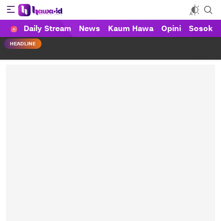
Daily Stream
News
Kaum Hawa
Opini
Sosok
HAWA
Haluan Wanita Indonesia
HEADLINE