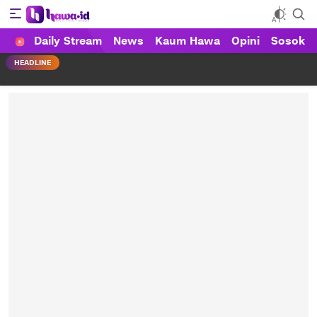
Daily Stream
News
Kaum Hawa
Opini
Sosok
HAWA
Haluan Wanita Indonesia
HEADLINE