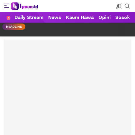
Daily Stream
News
Kaum Hawa
Opini
Sosok
HAWA
Haluan Wanita Indonesia
HEADLINE