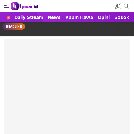
Daily Stream
News
Kaum Hawa
Opini
Sosok
HAWA
Haluan Wanita Indonesia
HEADLINE