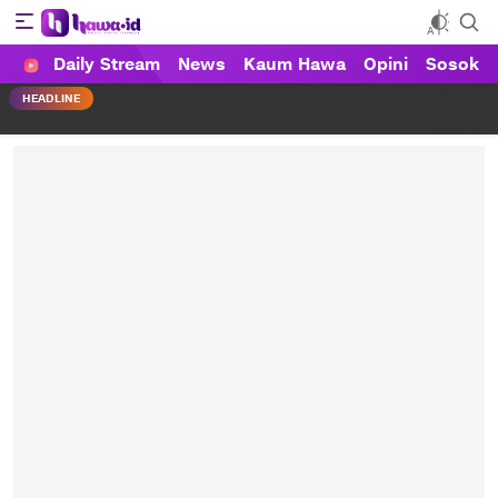
Daily Stream
News
Kaum Hawa
Opini
Sosok
HAWA
Haluan Wanita Indonesia
HEADLINE