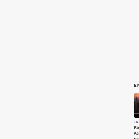
E
E
Ra
Ac