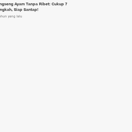
ngseng Ayam Tanpa Ribet: Cukup 7
ngkah, Siap Santap!
ahun yang lalu