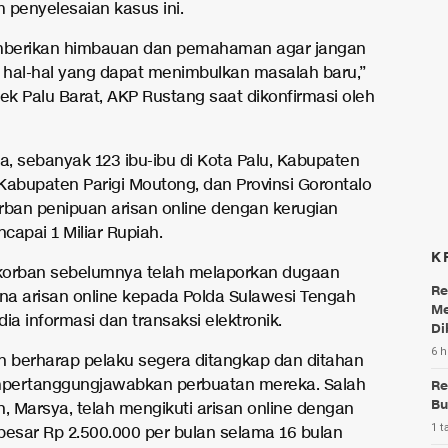
m penyelesaian kasus ini.
berikan himbauan dan pemahaman agar jangan
hal-hal yang dapat menimbulkan masalah baru,”
ek Palu Barat, AKP Rustang saat dikonfirmasi oleh
, sebanyak 123 ibu-ibu di Kota Palu, Kabupaten
Kabupaten Parigi Moutong, dan Provinsi Gorontalo
rban penipuan arisan online dengan kerugian
capai 1 Miliar Rupiah.
K
korban sebelumnya telah melaporkan dugaan
Re
ana arisan online kepada Polda Sulawesi Tengah
Me
ia informasi dan transaksi elektronik.
Di
6 h
n berharap pelaku segera ditangkap dan ditahan
pertanggungjawabkan perbuatan mereka. Salah
Re
Bu
n, Marsya, telah mengikuti arisan online dengan
1 t
besar Rp 2.500.000 per bulan selama 16 bulan