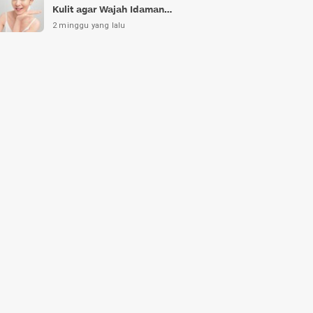
Kulit agar Wajah Idaman
Bukan Sekadar Mimpi
2 minggu yang lalu