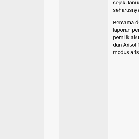
sejak Janua
seharusnya
Bersama de
laporan pe
pemilik ak
dan Arisol
modus arisa