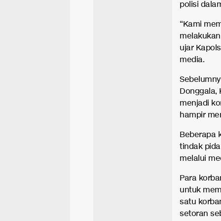
polisi dala
“Kami mem
melakukan 
ujar Kapols
media.
Sebelumnya
Donggala, 
menjadi ko
hampir men
Beberapa 
tindak pid
melalui med
Para korba
untuk mem
satu korba
setoran se