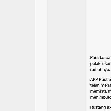
Para korba
pelaku, kar
rumahnya.
AKP Rustan
telah mena
meminta me
menimbulk
Rustang j