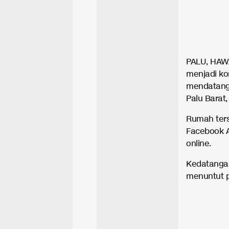
PALU, HAWA
menjadi ko
mendatangi
Palu Barat,
Rumah ters
Facebook A
online.
Kedatangan
menuntut p