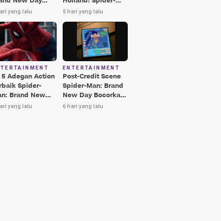
and New Day
Holland! Spider-
rbaik, Nomor 3
Man: Brand New
ari yang lalu
5 hari yang lalu
kin Terkesima!
Day Jadi Film
Terbaik Era MCU
NTERTAINMENT
ENTERTAINMENT
i 5 Adegan Action
Post-Credit Scene
rbaik Spider-
Spider-Man: Brand
n: Brand New
New Day Bocorkan
y, Ada Hulk vs
Lokasi Peter di Luar
ari yang lalu
6 hari yang lalu
nisher!
Angkasa!