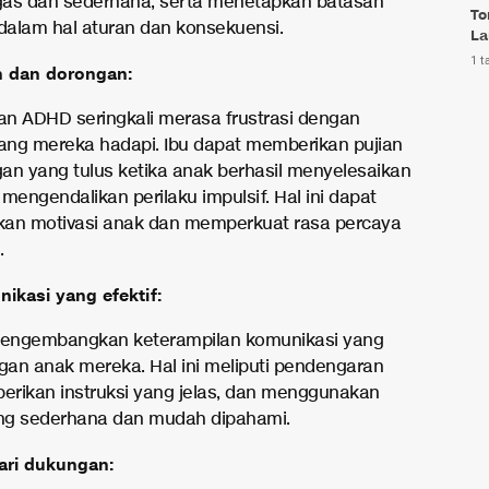
as dan sederhana, serta menetapkan batasan
To
 dalam hal aturan dan konsekuensi.
La
1 t
n dan dorongan:
n ADHD seringkali merasa frustrasi dengan
yang mereka hadapi. Ibu dapat memberikan pujian
an yang tulus ketika anak berhasil menyelesaikan
mengendalikan perilaku impulsif. Hal ini dapat
an motivasi anak dan memperkuat rasa percaya
.
ikasi yang efektif:
mengembangkan keterampilan komunikasi yang
ngan anak mereka. Hal ini meliputi pendengaran
berikan instruksi yang jelas, dan menggunakan
ng sederhana dan mudah dipahami.
ri dukungan: