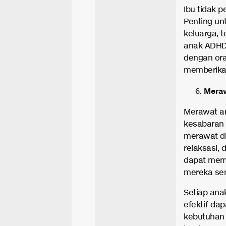
Ibu tidak 
Penting unt
keluarga, 
anak ADHD.
dengan ora
memberikan
Meraw
Merawat a
kesabaran y
merawat dir
relaksasi,
dapat memb
mereka send
Setiap ana
efektif da
kebutuhan