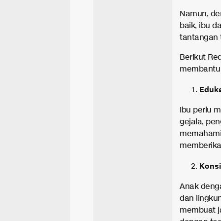
Namun, de
baik, ibu
tantangan 
Berikut Re
membantu 
Eduk
Ibu perlu 
gejala, pe
memahami k
memberikan
Konsi
Anak deng
dan lingku
membuat ja