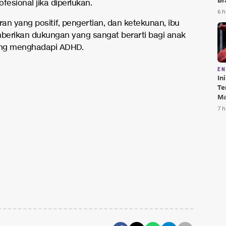
Br
fesional jika diperlukan.
Te
6 h
Bi
an yang positif, pengertian, dan ketekunan, ibu
erikan dukungan yang sangat berarti bagi anak
ng menghadapi ADHD.
E
In
Te
Ma
Da
7 h
Pu