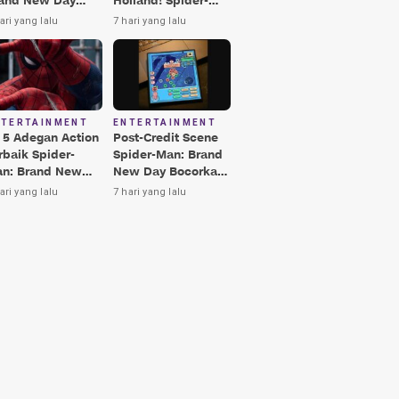
and New Day
Holland! Spider-
rbaik, Nomor 3
Man: Brand New
ari yang lalu
7 hari yang lalu
kin Terkesima!
Day Jadi Film
Terbaik Era MCU
NTERTAINMENT
ENTERTAINMENT
i 5 Adegan Action
Post-Credit Scene
rbaik Spider-
Spider-Man: Brand
n: Brand New
New Day Bocorkan
y, Ada Hulk vs
Lokasi Peter di Luar
ari yang lalu
7 hari yang lalu
nisher!
Angkasa!