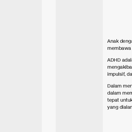
Anak denga
membawa ta
ADHD adal
mengakibat
impulsif, d
Dalam meng
dalam memb
tepat untu
yang dialam