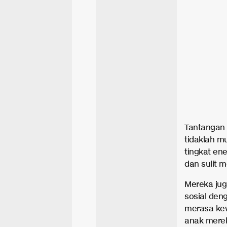
Tantangan 
tidaklah m
tingkat ene
dan sulit m
Mereka jug
sosial den
merasa kew
anak mere