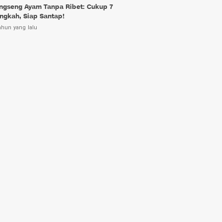
ngseng Ayam Tanpa Ribet: Cukup 7
ngkah, Siap Santap!
ahun yang lalu