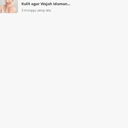
Kulit agar Wajah Idaman
Bukan Sekadar Mimpi
2 minggu yang lalu