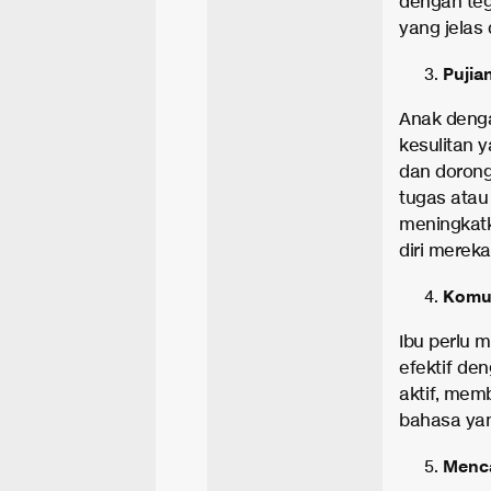
dengan teg
yang jelas
Pujia
Anak denga
kesulitan 
dan dorong
tugas atau 
meningkatk
diri mereka
Komun
Ibu perlu 
efektif de
aktif, mem
bahasa ya
Menca